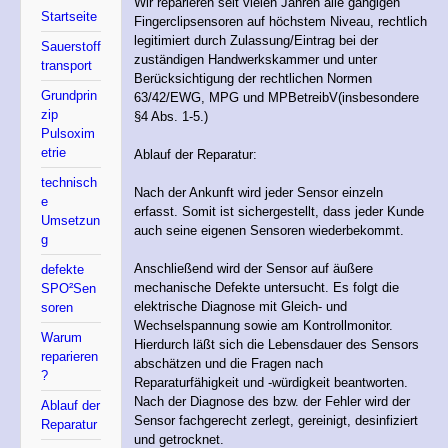
Wir reparieren seit vielen Jahren alle gängigen
Startseite
Fingerclipsensoren auf höchstem Niveau, rechtlich
legitimiert durch Zulassung/Eintrag bei der
Sauerstoff
zuständigen Handwerkskammer und unter
transport
Berücksichtigung der rechtlichen Normen
Grundprin
63/42/EWG, MPG und MPBetreibV(insbesondere
zip
§4 Abs. 1-5.)
Pulsoxim
etrie
Ablauf der Reparatur:
technisch
Nach der Ankunft wird jeder Sensor einzeln
e
erfasst. Somit ist sichergestellt, dass jeder Kunde
Umsetzun
auch seine eigenen Sensoren wiederbekommt.
g
Anschließend wird der Sensor auf äußere
defekte
mechanische Defekte untersucht. Es folgt die
SPO²Sen
elektrische Diagnose mit Gleich- und
soren
Wechselspannung sowie am Kontrollmonitor.
Warum
Hierdurch läßt sich die Lebensdauer des Sensors
reparieren
abschätzen und die Fragen nach
?
Reparaturfähigkeit und -würdigkeit beantworten.
Nach der Diagnose des bzw. der Fehler wird der
Ablauf der
Sensor fachgerecht zerlegt, gereinigt, desinfiziert
Reparatur
und getrocknet.