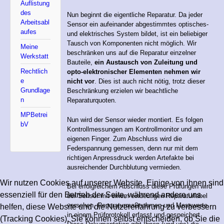
Auflistung
des
Nun beginnt die eigentliche Reparatur. Da jeder
Arbeitsabl
Sensor ein aufeinander abgestimmtes optisches-
aufes
und elektrisches System bildet, ist ein beliebiger
Tausch von Komponenten nicht möglich. Wir
Meine
beschränken uns auf die Reparatur einzelner
Werkstatt
Bauteile,
ein Austausch von Zuleitung und
Rechtlich
opto-elektronischer Elementen nehmen wir
e
nicht vor
. Dies ist auch nicht nötig, trotz dieser
Grundlage
Beschränkung erzielen wir beachtliche
n
Reparaturquoten.
MPBetrei
Nun wird der Sensor wieder montiert. Es folgen
bV
Kontrollmessungen am Kontrollmonitor und am
eigenen Finger. Zum Abschluss wird die
Federspannung gemessen, denn nur mit dem
richtigen Anpressdruck werden Artefakte bei
ausreichender Durchblutung vermieden.
Wir nutzen Cookies auf unserer Website. Einige von ihnen sind
Bei erfolgreichem Abschluss diese Prüfungen wird
essenziell für den Betrieb der Seite, während andere uns
der Sensor mit einem eindeutigen Reparaturlabel
versehen, Reparaturmaßnahmen und Messwerte
helfen, diese Website und die Nutzererfahrung zu verbessern
in einem Prüfprotokoll erfasst und gespeichert.
(Tracking Cookies). Sie können selbst entscheiden, ob Sie die